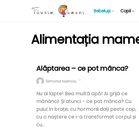
Bebeluși
Copii
Alimentația mame
Alăptarea – ce pot mânca?
ALIMENTAȚIA MAMEI
Simona Ivanciu
'
Nu ai lapte! Bea multă apă! Ai grijă ce
mănânci! Și atunci - ce pot mânca? Cu
puiul în brațe, cu hormonii dați peste cap,
cu o naștere ce i-a transformat corpul și
cu...