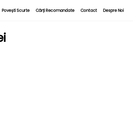
Povești Scurte
Cărți Recomandate
Contact
Despre Noi
i