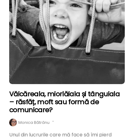
Văicăreala, miorlăiala și tânguiala
– răsfăț, moft sau formă de
comunicare?
Monica Bătrânu
'
Unul din lucrurile care mă face să îmi pierd