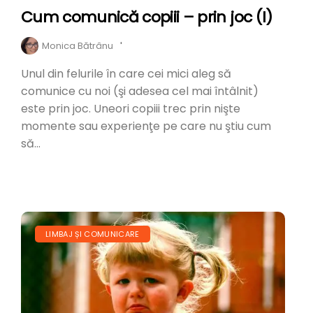
Cum comunică copiii – prin joc (I)
Monica Bătrânu
'
Unul din felurile în care cei mici aleg să
comunice cu noi (şi adesea cel mai întâlnit)
este prin joc. Uneori copiii trec prin nişte
momente sau experienţe pe care nu ştiu cum
să...
LIMBAJ ȘI COMUNICARE