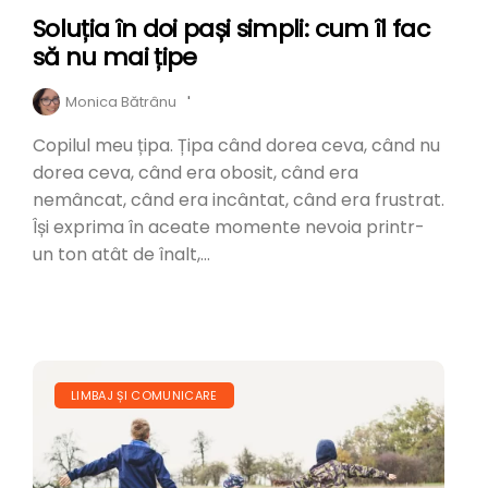
Soluția în doi pași simpli: cum îl fac
să nu mai țipe
Monica Bătrânu
'
Copilul meu țipa. Țipa când dorea ceva, când nu
dorea ceva, când era obosit, când era
nemâncat, când era incântat, când era frustrat.
Își exprima în aceate momente nevoia printr-
un ton atât de înalt,...
LIMBAJ ȘI COMUNICARE