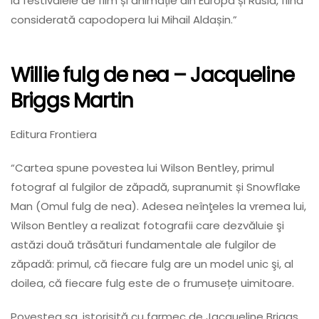
la festivalele de film și animație din Europa și Rusia, fiind
considerată capodopera lui Mihail Aldașin.”
Willie fulg de nea
– Jacqueline
Briggs Martin
Editura Frontiera
“Cartea spune povestea lui Wilson Bentley, primul
fotograf al fulgilor de zăpadă, supranumit și Snowflake
Man (Omul fulg de nea). Adesea neînţeles la vremea lui,
Wilson Bentley a realizat fotografii care dezvăluie şi
astăzi două trăsături fundamentale ale fulgilor de
zăpadă: primul, că fiecare fulg are un model unic şi, al
doilea, că fiecare fulg este de o frumusețe uimitoare.
Povestea sa, istorisită cu farmec de Jacqueline Briggs