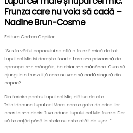
Lupul cel mare și lupul cel mic.
Frunza care nu voia să cadă
–
Nadine Brun-Cosme
Editura Cartea Copiilor
“Sus în vârful copacului se află o frunză mică de tot.
Lupul cel Mic își dorește foarte tare s-o privească de
aproape, s-o mângâie, ba chiar s-o mănânce. Cum să
ajungi la o frunzuliță care nu vrea să cadă singură din
copac?
Din fericire pentru Lupul cel Mic, alături de el e
întotdeauna Lupul cel Mare, care e gata de orice. Iar
acesta s-a decis: îi va aduce Lupului cel Mic frunza. Dar
să te cațări până la stele nu este atât de ușor…”