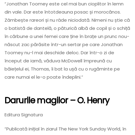
“Jonathan Toomey este cel mai bun cioplitor în lemn
din vale. Dar este întotdeauna posac și morocănos.
Zâmbește rareori și nu râde niciodată. Nimeni nu știe că
o batistă de dantelă, o păturică albă de copil și o schiță
în cărbune a unei femei care ține în brațe un prunc nou-
născut zac părăsite într-un sertar pe care Jonathan
Toomey nu-l mai deschide deloc. Dar într-o zi de
început de iarnă, văduva McDowell împreună cu
băiețelul ei, Thomas, îi bat la ușă cu o rugăminte pe
care numai el le-o poate îndeplini.”
Darurile magilor
– O. Henry
Editura Signatura
“Publicată inițial în ziarul The New York Sunday World, în