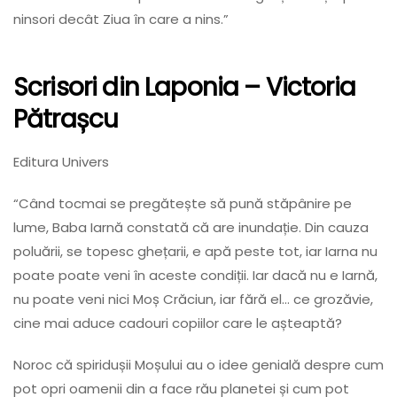
ninsori decât Ziua în care a nins.”
Scrisori din Laponia
– Victoria
Pătrașcu
Editura Univers
“Când tocmai se pregătește să pună stăpânire pe
lume, Baba Iarnă constată că are inundație. Din cauza
poluării, se topesc ghețarii, e apă peste tot, iar Iarna nu
poate poate veni în aceste condiții. Iar dacă nu e Iarnă,
nu poate veni nici Moș Crăciun, iar fără el… ce grozăvie,
cine mai aduce cadouri copiilor care le așteaptă?
Noroc că spiridușii Moșului au o idee genială despre cum
pot opri oamenii din a face rău planetei și cum pot