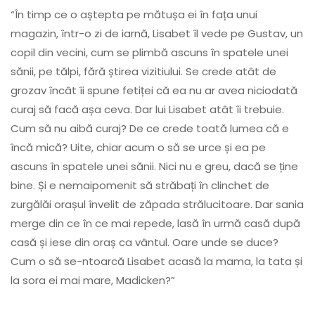
“În timp ce o aștepta pe mătușa ei în fața unui
magazin, într-o zi de iarnă, Lisabet îl vede pe Gustav, un
copil din vecini, cum se plimbă ascuns în spatele unei
sănii, pe tălpi, fără știrea vizitiului. Se crede atât de
grozav încât îi spune fetiței că ea nu ar avea niciodată
curaj să facă așa ceva. Dar lui Lisabet atât îi trebuie.
Cum să nu aibă curaj? De ce crede toată lumea că e
încă mică? Uite, chiar acum o să se urce și ea pe
ascuns în spatele unei sănii. Nici nu e greu, dacă se ține
bine. Și e nemaipomenit să străbați în clinchet de
zurgălăi orașul învelit de zăpada strălucitoare. Dar sania
merge din ce în ce mai repede, lasă în urmă casă după
casă și iese din oraș ca vântul. Oare unde se duce?
Cum o să se-ntoarcă Lisabet acasă la mama, la tata și
la sora ei mai mare, Madicken?”