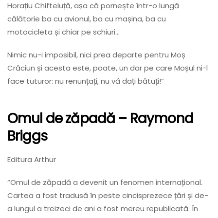
Horațiu Chifteluță, așa că pornește într-o lungă
călătorie ba cu avionul, ba cu mașina, ba cu
motocicleta și chiar pe schiuri…
Nimic nu-i imposibil, nici prea departe pentru Moș
Crăciun și acesta este, poate, un dar pe care Moșul ni-l
face tuturor: nu renunțați, nu vă dați bătuți!”
Omul de zăpadă
– Raymond
Briggs
Editura Arthur
“Omul de zăpadă a devenit un fenomen internațional.
Cartea a fost tradusă în peste cincisprezece țări și de-
a lungul a treizeci de ani a fost mereu republicată. În