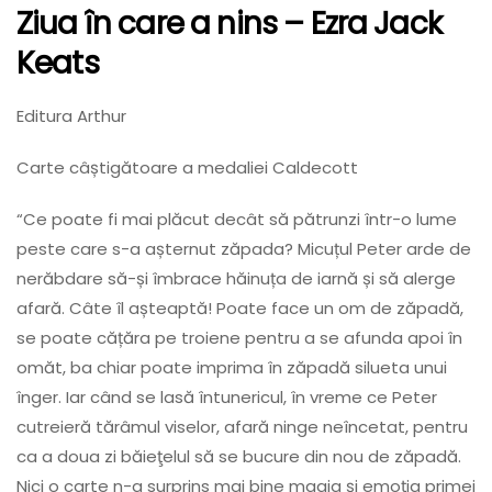
Ziua în care a nins
– Ezra Jack
Keats
Editura Arthur
Carte câștigătoare a medaliei Caldecott
“Ce poate fi mai plăcut decât să pătrunzi într-o lume
peste care s-a așternut zăpada? Micuțul Peter arde de
nerăbdare să-și îmbrace hăinuța de iarnă și să alerge
afară. Câte îl așteaptă! Poate face un om de zăpadă,
se poate cățăra pe troiene pentru a se afunda apoi în
omăt, ba chiar poate imprima în zăpadă silueta unui
înger. Iar când se lasă întunericul, în vreme ce Peter
cutreieră tărâmul viselor, afară ninge neîncetat, pentru
ca a doua zi băieţelul să se bucure din nou de zăpadă.
Nici o carte n-a surprins mai bine magia și emoția primei