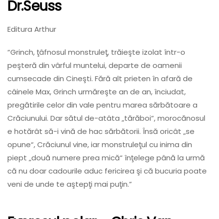
Dr.Seuss
Editura Arthur
“Grinch, ţâfnosul monstruleţ, trăieşte izolat într-o
peşteră din vârful muntelui, departe de oamenii
cumsecade din Cineşti. Fără alt prieten în afară de
câinele Max, Grinch urmăreşte an de an, înciudat,
pregătirile celor din vale pentru marea sărbătoare a
Crăciunului. Dar sătul de-atâta „tărăboi“, morocănosul
e hotărât să-i vină de hac sărbătorii. Însă oricât „se
opune“, Crăciunul vine, iar monstruleţul cu inima din
piept „două numere prea mică“ înţelege până la urmă
că nu doar cadourile aduc fericirea şi că bucuria poate
veni de unde te aştepţi mai puţin.”