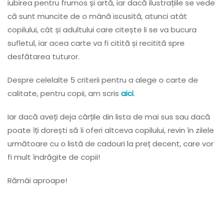
iubirea pentru frumos și artă, iar dacă ilustrațiile se vede
că sunt muncite de o mână iscusită, atunci atât
copilului, cât și adultului care citește li se va bucura
sufletul, iar acea carte va fi citită și recitită spre
desfătarea tuturor.
Despre celelalte 5 criterii pentru a alege o carte de
calitate, pentru copii, am scris
aici
.
Iar dacă aveți deja cărțile din lista de mai sus sau dacă
poate îți dorești să îi oferi altceva copilului, revin în zilele
următoare cu o listă de cadouri la preț decent, care vor
fi mult îndrăgite de copii!
Rămâi aproape!