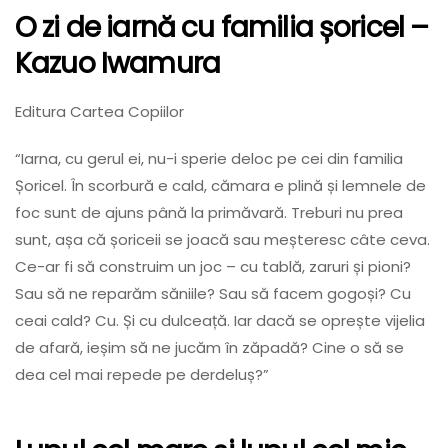
O zi de iarnă cu familia șoricel
–
Kazuo Iwamura
Editura Cartea Copiilor
“Iarna, cu gerul ei, nu-i sperie deloc pe cei din familia
Șoricel. În scorbură e cald, cămara e plină și lemnele de
foc sunt de ajuns până la primăvară. Treburi nu prea
sunt, așa că șoriceii se joacă sau meșteresc câte ceva.
Ce-ar fi să construim un joc – cu tablă, zaruri și pioni?
Sau să ne reparăm săniile? Sau să facem gogoși? Cu
ceai cald? Cu. Și cu dulceață. Iar dacă se oprește vijelia
de afară, ieșim să ne jucăm în zăpadă? Cine o să se
dea cel mai repede pe derdeluș?”