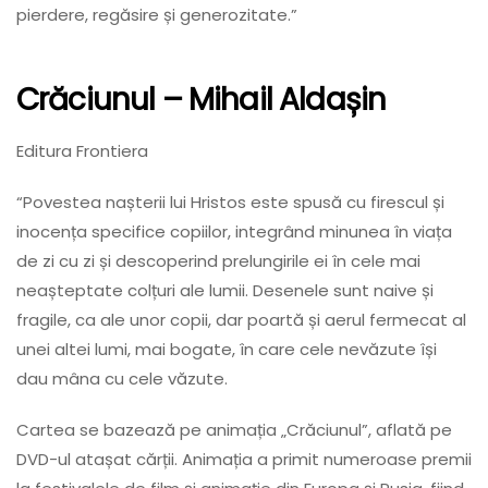
pierdere, regăsire și generozitate.”
Crăciunul
– Mihail Aldașin
Editura Frontiera
“Povestea nașterii lui Hristos este spusă cu firescul și
inocența specifice copiilor, integrând minunea în viața
de zi cu zi și descoperind prelungirile ei în cele mai
neașteptate colțuri ale lumii. Desenele sunt naive și
fragile, ca ale unor copii, dar poartă și aerul fermecat al
unei altei lumi, mai bogate, în care cele nevăzute își
dau mâna cu cele văzute.
Cartea se bazează pe animația „Crăciunul”, aflată pe
DVD-ul atașat cărții. Animația a primit numeroase premii