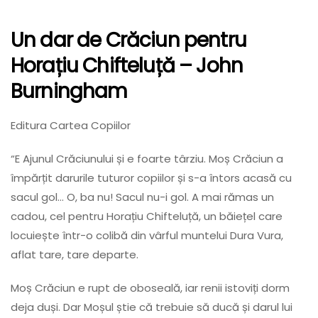
Un dar de Crăciun pentru
Horațiu Chifteluță
– John
Burningham
Editura Cartea Copiilor
“E Ajunul Crăciunului și e foarte târziu. Moș Crăciun a
împărțit darurile tuturor copiilor și s-a întors acasă cu
sacul gol… O, ba nu! Sacul nu-i gol. A mai rămas un
cadou, cel pentru Horațiu Chifteluță, un băiețel care
locuiește într-o colibă din vârful muntelui Dura Vura,
aflat tare, tare departe.
Moș Crăciun e rupt de oboseală, iar renii istoviți dorm
deja duși. Dar Moșul știe că trebuie să ducă și darul lui