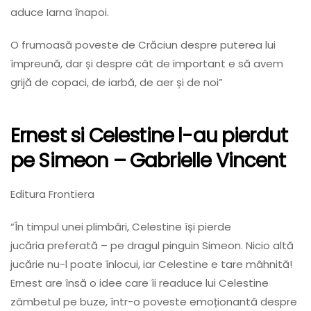
aduce Iarna înapoi.
O frumoasă poveste de Crăciun despre puterea lui
împreună, dar și despre cât de important e să avem
grijă de copaci, de iarbă, de aer și de noi”
Ernest si Celestine l-au pierdut
pe Simeon
– Gabrielle Vincent
Editura Frontiera
“În timpul unei plimbări, Celestine își pierde
jucăria preferată – pe dragul pinguin Simeon. Nicio altă
jucărie nu-l poate înlocui, iar Celestine e tare mâhnită!
Ernest are însă o idee care îi readuce lui Celestine
zâmbetul pe buze, într-o poveste emoționantă despre